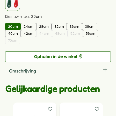
Kies uw maat
20cm
20cm
24cm
28cm
32cm
36cm
38cm
40cm
42cm
44cm
48cm
52cm
56cm
70cm
Ophalen in de winkel
Omschrijving
51 Degrees North Christmas Sweater - Red - Santa's
Gelijkaardige producten
little helper (beard)