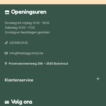
Openingsuren
Dinsdag tot vrijdag: 10:00 - 18:00
Zaterdag: 10:00 - 17:00
Zondag en feestdagen gesloten
03/488.03.30
info@thedoggyshop.be
Provinciesteenweg 296 – 2530 Boechout
Klantenservice
Algemene voorwaarden
Volg ons
Privacy policy