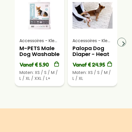
Accessoires - Kleding - Jassen, Truien & Accessoires
Accessoires - Kleding - Jassen, Truien & Accessoires
M-PETS Male
Palopa Dog
PA
Dog Washable
Diaper - Heat
Vi
Diaper
Pants Glan
Ra
Vanaf € 5.90
Vanaf € 24.95
Va
Taupe
Ye
Maten:
XS
/
S
/
M
/
Maten:
XS
/
S
/
M
/
Ma
L
/
XL
/
XXL
/
L+
L
/
XL
/
4
/
6
/
9