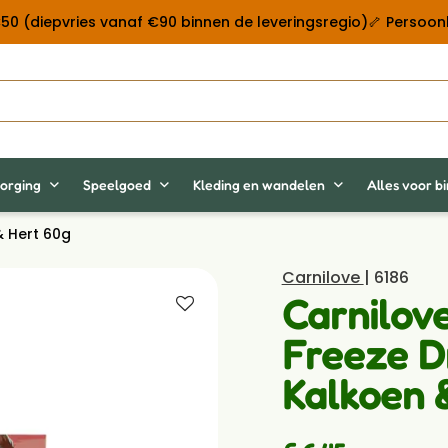
 €50 (diepvries vanaf €90 binnen de leveringsregio)
🦴 Persoonl
orging
Speelgoed
Kleding en wandelen
Alles voor b
& Hert 60g
Carnilove
| 6186
Carnilov
Freeze D
Kalkoen 