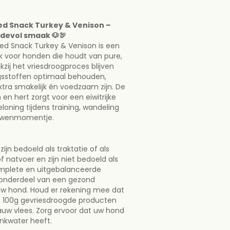
ed Snack Turkey & Venison –
ried Snack Turkey & Venison –
devol smaak 🐶🦃
ordevol smaak 🐶🦃
ied Snack Turkey & Venison is een
Dried Snack Turkey & Venison is
k voor honden die houdt van pure,
m snack voor honden die houdt
zij het vriesdroogproces blijven
 smaken. Dankzij het
gsstoffen optimaal behouden,
ven smaak, geur en
tra smakelijk én voedzaam zijn. De
imaal behouden, waardoor deze
en hert zorgt voor een eiwitrijke
k én voedzaam zijn. De
eloning tijdens training, wandeling
en en hert zorgt voor een
erwenmomentje.
eaal is als beloning tijdens
f gewoon als extra
jn bedoeld als traktatie of als
 natvoer en zijn niet bedoeld als
mplete en uitgebalanceerde
 zijn bedoeld als traktatie of als
s onderdeel van een gezond
of natvoer en zijn niet bedoeld
w hond. Houd er rekening mee dat
en complete en
 100g gevriesdroogde producten
ding. Gebruik ze als onderdeel
rauw vlees. Zorg ervoor dat uw hond
ingspatroon voor uw hond. Houd
inkwater heeft.
 de voedingswaarde van 100g