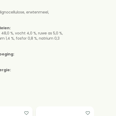
 lignocellulose, erwtenmeel,
%, lignocellulose, erwtenmeel,
elen:
ddelen:
t 48,0 %, vocht 4,0 %, ruwe as 5,0 %,
vet 48,0 %, vocht 4,0 %, ruwe as
um 1,4 %, fosfor 0,8 %, natrium 0,3
%, calcium 1,4 %, fosfor 0,8 %,
oeging:
evoeging:
ergie:
nergie: