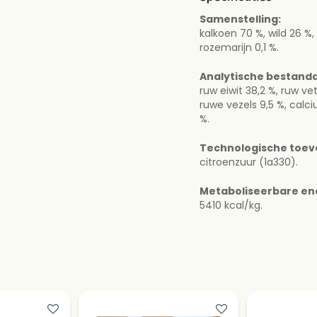
Samenstelling:
Samenstelling:
kalkoen 70 %, wild 26 %,
kalkoen 70 %, wild 26 
rozemarijn 0,1 %.
rozemarijn 0,1 %.
Analytische bestandd
Analytische bestan
ruw eiwit 38,2 %, ruw ve
ruw eiwit 38,2 %, ruw 
ruwe vezels 9,5 %, calci
5,0 %, ruwe vezels 9,5 
%.
natrium 0,3 %.
Technologische toev
Technologische to
citroenzuur (1a330).
citroenzuur (1a330).
Metaboliseerbare en
Metaboliseerbare e
5410 kcal/kg.
5410 kcal/kg.