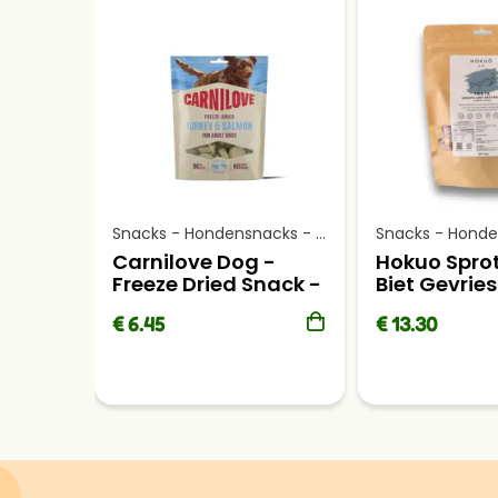
Snacks - Hondensnacks - Gevriesdroogde snacks
Carnilove Dog -
Hokuo Spro
Freeze Dried Snack -
Biet Gevrie
Kalkoen & Zalm 60g
100gr
€ 6.45
€ 13.30