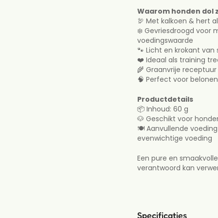
gevriesdroogde produc
Waarom honden dol zi
vlees. Zorg ervoor da
🦃 Met kalkoen & hert 
drinkwater heeft.
❄️ Gevriesdroogd voor
voedingswaarde
Waarom honden dol 
🐾 Licht en krokant van 
🦃 Met kalkoen & her
❤️ Ideaal als training tr
❄️ Gevriesdroogd vo
🌾 Graanvrije receptuur
voedingswaarde
🧠 Perfect voor belonen,
🐾 Licht en krokant v
❤️ Ideaal als training
Productdetails
🌾 Graanvrije receptu
📦 Inhoud: 60 g
🧠 Perfect voor belone
🐶 Geschikt voor honden
🍽️ Aanvullende voeding
Productdetails
evenwichtige voeding
📦 Inhoud: 60 g
🐶 Geschikt voor hond
Een pure en smaakvoll
formaten
verantwoord kan verw
🍽️ Aanvullende voedi
evenwichtige voedin
Een pure en smaakvol
hond verantwoord ka
Specificaties