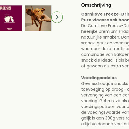
Omschrijving
Carnilove Freeze-Dri
Carnilove Freeze-D
Pure vleessnack boor
Pure vleessnack bo
De Carnilove Freeze-Dr
De Carnilove Freeze-
heerlijke premium snac
een heerlijke premiu
natuurlijke smaken. Dank
van pure, natuurlijke
smaak, geur en voedin
vriesdroogproces blij
waardoor deze treats ex
voedingsstoffen opt
combinatie van kalkoen 
treats extra smakelij
snack die ideaal is als b
combinatie van kalko
of gewoon als extra v
eiwitrijke snack die id
training, wandeling o
Voedingsadvies
verwenmomentje.
Gevriesdroogde snacks zi
toevoeging op droog- of
Voedingsadvies
vervanging van een co
Gevriesdroogde snacks
voeding. Gebruik ze al
toevoeging op droog- 
voedingspatroon voor u
als vervanging van e
de voedingswaarde van
uitgebalanceerde voe
gelijk is aan 300g vers 
van een gezond voed
altijd voldoende vers dr
er rekening mee dat