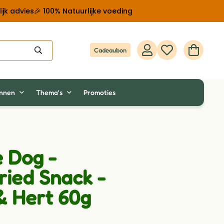
ijk advies
🎉 100% Natuurlijke voeding
Cadeaubon
innen
Thema's
Promoties
e Dog -
ried Snack -
& Hert 60g