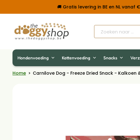
🚚 Gratis levering in BE en NL vanaf
Hondenvoeding
Kattenvoeding
Snacks
Verz
Home
>
Carnilove Dog - Freeze Dried Snack - Kalkoen 