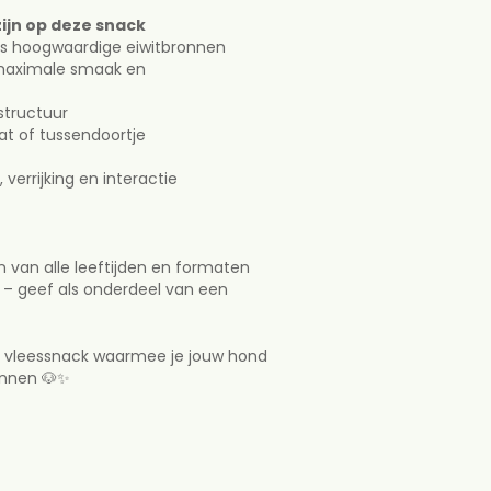
ten gelijk is aan 300g vers rauw
jn op deze snack
t uw hond altijd voldoende vers
als hoogwaardige eiwitbronnen
 maximale smaak en
zijn op deze snack
structuur
t als hoogwaardige eiwitbronnen
eat of tussendoortje
or maximale smaak en
 verrijking en interactie
an structuur
 treat of tussendoortje
ur
n, verrijking en interactie
 van alle leeftijden en formaten
 – geef als onderdeel van een
en van alle leeftijden en
e vleessnack waarmee je jouw hond
ennen 🐶✨
ng – geef als onderdeel van een
g
le vleessnack waarmee je jouw
n verwennen 🐶✨