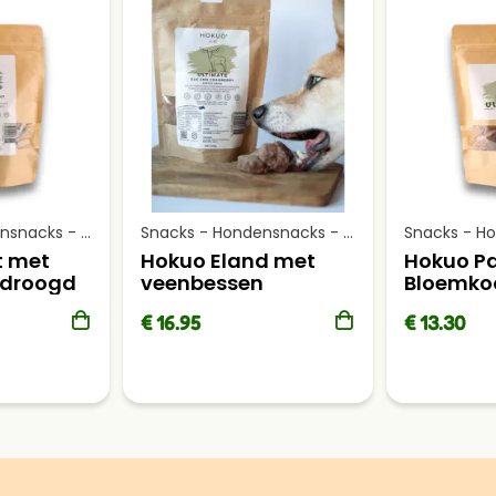
Snacks - Hondensnacks - Gevriesdroogde snacks
Snacks - Hondensnacks - Gevriesdroogde snacks
t met
Hokuo Eland met
Hokuo P
sdroogd
veenbessen
Bloemkoo
Gevriesdroogd
en Botte
€ 16.95
€ 13.30
100gr
Eland
Gevries
100gr