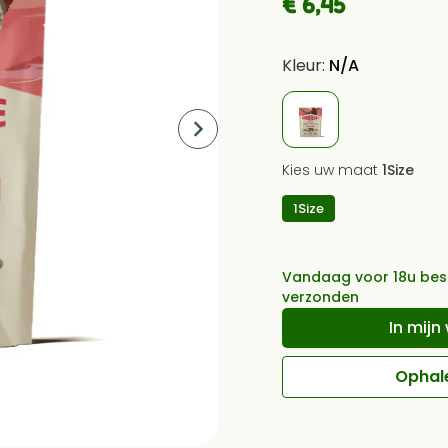
€ 6,45
Kleur:
N/A
Kies uw maat
1Size
1Size
Vandaag voor 18u bes
verzonden
In
mijn
Ophale