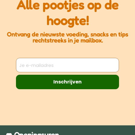
Alle pootjes op de
Een sportieve knuffelvriend waarmee jouw hond
helemaal klaar is voor de aftrap 🐶⚽✨
KONG Wild
hoogte!
Knots Sport Bear
Ontvang de nieuwste voeding, snacks en tips
rechtstreeks in je mailbox.
Inschrijven
Openingsuren