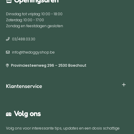
Dinsdag tot vrijdag: 10:00 - 18:00
Zaterdag: 10:00 - 17:00
Zondag en feestdagen gesloten
03/488.03.30
info@thedoggyshop.be
Provinciesteenweg 296 – 2530 Boechout
Klantenservice
Algemene voorwaarden
Volg ons
Privacy policy
Verzenden & Retourneren
Volg ons voor interessante tips, updates en een dosis schattige
Retour aanmelden