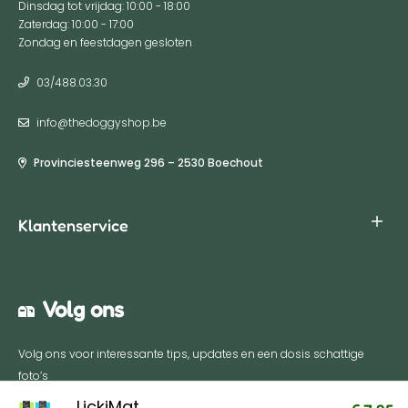
Dinsdag tot vrijdag: 10:00 - 18:00
Zaterdag: 10:00 - 17:00
Zondag en feestdagen gesloten
03/488.03.30
info@thedoggyshop.be
Provinciesteenweg 296 – 2530 Boechout
Klantenservice
Algemene voorwaarden
Volg ons
Privacy policy
Verzenden & Retourneren
Volg ons voor interessante tips, updates en een dosis schattige
Retour aanmelden
foto’s
Contact
LickiMat