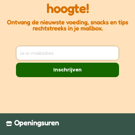
hoogte!
Rustmomenten thuis
Afleiding tijdens verzorging of alleen thuis blijven
Extra mentale uitdaging op een zachte manier
Ontvang de nieuwste voeding, snacks en tips
rechtstreeks in je mailbox.
Productdetails
📏 Afmetingen: 20 × 20 cm
🧼 Handwas aanbevolen
❄️ Vriezerbestendig
🐶 Geschikt voor honden (en katten) van alle
formaten
Inschrijven
Goed om te weten
Gebruik de LickiMat altijd onder toezicht en haal hem
weg wanneer je hond erop probeert te kauwen.
Een eenvoudige maar krachtige manier om rust,
verrijking en snackplezier te combineren 🐶✨
Openingsuren