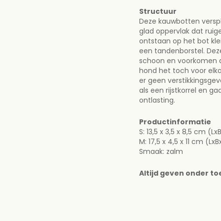
Structuur
Structuur
Deze kauwbotten verspl
Deze kauwbotten vers
glad oppervlak dat ruige
een glad oppervlak da
ontstaan op het bot kle
kauwen. Daarbij ontst
een tandenborstel. Dez
borstelhaartjes die w
schoon en voorkomen d
Deze houden het geb
hond het toch voor elkaar
voorkomen de opbouw
er geen verstikkingsgeva
het toch voor elkaar kr
als een rijstkorrel en
er geen verstikkingsg
ontlasting.
klein als een rijstko
met de ontlasting.
Productinformatie
S: 13,5 x 3,5 x 8,5 cm (Lx
Productinformatie
M: 17,5 x 4,5 x 11 cm (LxB
S: 13,5 x 3,5 x 8,5 cm 
Smaak: zalm
M: 17,5 x 4,5 x 11 cm (
Smaak: zalm
Altijd geven onder to
Altijd geven onder 