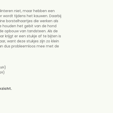
interen niet, maar hebben een
plinteren niet, maar hebben
r wordt tijdens het kauwen. Daarbij
t ruiger wordt tijdens het
ine borstelhaartjes die werken als
aan op het bot kleine
e houden het gebit van de hond
erken als een tandenborstel.
e opbouw van tandsteen. Als de
it van de hond schoon en
 krijgt er een stukje af te bijten is
 van tandsteen. Als de hond
ar, want deze stukjes zijn zo klein
ijgt er een stukje af te bijten is
 gaan dus probleemloos mee met de
evaar, want deze stukjes zijn zo
rrel en gaan dus probleemloos mee
BxH)
xH)
(LxBxH)
LxBxH)
ezicht.
toezicht.