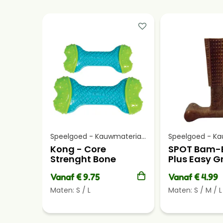
Speelgoed - Kauwmateriaal
Kong - Core
SPOT Bam-
Strenght Bone
Plus Easy Gr
Vanaf € 9.75
Vanaf € 4.99
Maten:
S
/
L
Maten:
S
/
M
/
L