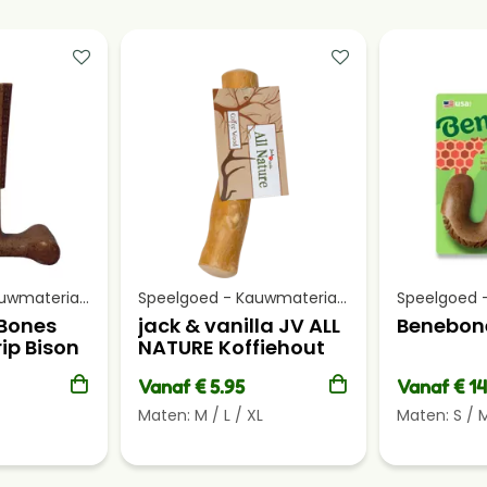
Speelgoed - Kauwmateriaal
Speelgoed - Kauwmateriaal
Bones
jack & vanilla JV ALL
Benebone
ip Bison
NATURE Koffiehout
Naturel
Vanaf € 5.95
Vanaf € 14
Maten:
M
/
L
/
XL
Maten:
S
/