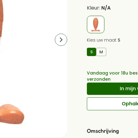
Kleur:
N/A
Kies uw maat
S
S
M
Vandaag voor 18u bes
verzonden
In
mijn
Ophale
Omschrijving