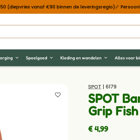
 €50 (diepvries vanaf €90 binnen de leveringsregio)
🦴 Persoonl
orging
Speelgoed
Kleding en wandelen
Alles voor b
SPOT
| 6179
SPOT Ba
Grip Fish
€ 4,99