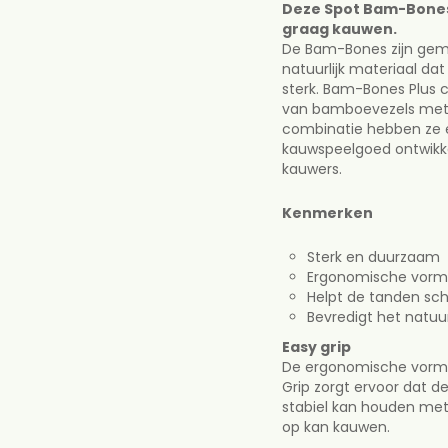
Deze Spot Bam-Bones 
Deze Spot Bam-Bone
graag kauwen.
graag kauwen.
De Bam-Bones zijn gem
De Bam-Bones zijn g
natuurlijk materiaal dat z
een natuurlijk materiaa
sterk. Bam-Bones Plus c
ongelofelijk sterk. B
van bamboevezels met 
natuurlijke kracht v
combinatie hebben ze 
Door deze combinatie
kauwspeelgoed ontwikkel
duurzaam kauwspeelgo
kauwers.
voor krachtige kauwer
Kenmerken
Kenmerken
Sterk en duurzaam
Sterk en duurzaa
Ergonomische vorm 
Ergonomische vor
Helpt de tanden sc
Helpt de tanden 
Bevredigt het natuur
Bevredigt het natu
Easy grip
Easy grip
De ergonomische vorm
De ergonomische vo
Grip zorgt ervoor dat 
Easy Grip zorgt ervoo
stabiel kan houden met
kauwspeelgoed goed 
op kan kauwen.
voorpoten en er zo g