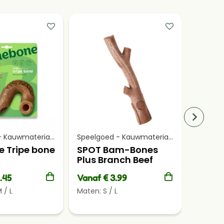
Speelgoed - Kauwmateriaal
Speelgoed - Kauwmateriaal
 Tripe bone
SPOT Bam-Bones
SPOT
Plus Branch Beef
Plus 
.45
Vanaf € 3.99
Vanaf 
M
/
L
Maten:
S
/
L
Maten: