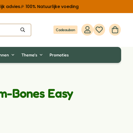
ijk advies
🎉 100% Natuurlijke voeding
Cadeaubon
innen
Thema's
Promoties
m-Bones Easy