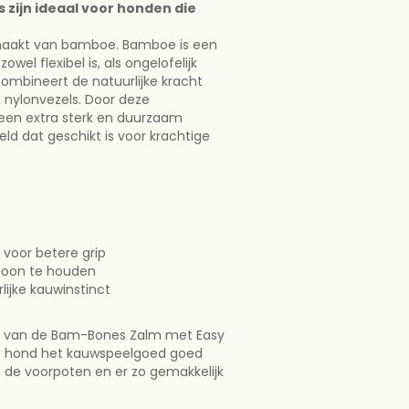
zijn ideaal voor honden die
s zijn ideaal voor honden die
aakt van bamboe. Bamboe is een
emaakt van bamboe. Bamboe is
owel flexibel is, als ongelofelijk
l dat zowel flexibel is, als
ombineert de natuurlijke kracht
am-Bones Plus combineert de
nylonvezels. Door deze
an bamboevezels met nylonvezels.
een extra sterk en duurzaam
 hebben ze een extra sterk en
d dat geschikt is voor krachtige
ed ontwikkeld dat geschikt is
s.
m
voor betere grip
m voor betere grip
hoon te houden
schoon te houden
lijke kauwinstinct
urlijke kauwinstinct
 van de Bam-Bones Zalm met Easy
rm van de Bam-Bones Zalm met
de hond het kauwspeelgoed goed
r dat de hond het
 de voorpoten en er zo gemakkelijk
stabiel kan houden met de
emakkelijk op kan kauwen.