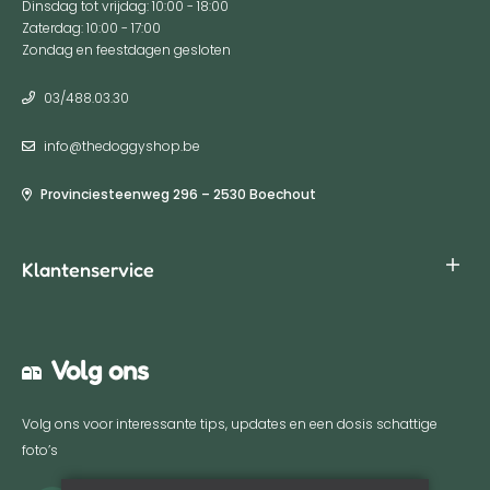
Dinsdag tot vrijdag: 10:00 - 18:00
Zaterdag: 10:00 - 17:00
Zondag en feestdagen gesloten
03/488.03.30
info@thedoggyshop.be
Provinciesteenweg 296 – 2530 Boechout
Klantenservice
Algemene voorwaarden
Volg ons
Privacy policy
Verzenden & Retourneren
Volg ons voor interessante tips, updates en een dosis schattige
Retour aanmelden
foto’s
Contact