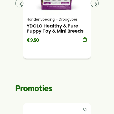
Hondenvoeding - Droogvoer
Hondenv
YDOLO Healthy & Pure
YDOLO 
Puppy Toy & Mini Breeds
Iberic
€ 9.50
€ 9.95
Promoties