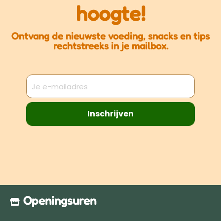
hoogte!
Ontvang de nieuwste voeding, snacks en tips
rechtstreeks in je mailbox.
Inschrijven
Openingsuren