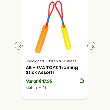
Speelgoed - Ballen & Frisbees
Speelgoe
AB - EVA TOYS Training
AB - E
Stick Assorti
Ø26,5
Vanaf € 17.95
€ 17.95
Maten:
M
/
L