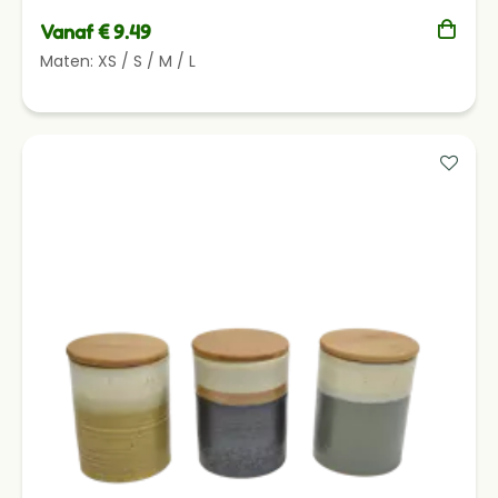
Vanaf € 9.49
Maten:
XS
/
S
/
M
/
L