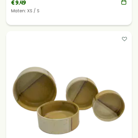
€ 9.49
Maten:
XS
/
S