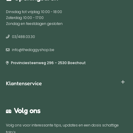
Dinsdag tot vrijdag: 10:00 - 18:00
Zaterdag: 10:00 - 17:00
Zondag en feestdagen gesloten
03/488.03.30
info@thedoggyshop.be
Provinciesteenweg 296 – 2530 Boechout
Klantenservice
Algemene voorwaarden
Volg ons
Privacy policy
Verzenden & Retourneren
Volg ons voor interessante tips, updates en een dosis schattige
Contact
foto’s