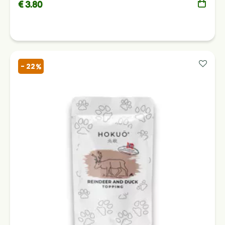
€ 3.80
- 22