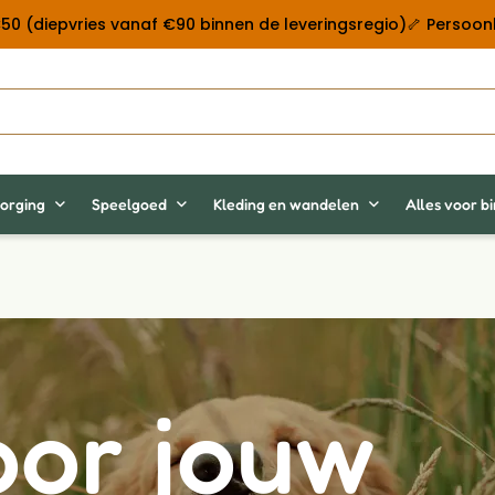
 €50 (diepvries vanaf €90 binnen de leveringsregio)
🦴 Persoonl
orging
Speelgoed
Kleding en wandelen
Alles voor b
oor jouw