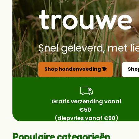
trouwe 
Snel geleverd, met li
Shop hondenvoeding 🐕
Sho
Gratis verzending vanaf
€50
(diepvries vanaf €90)
Populaire categorieën