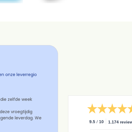
en onze leverregio
die zelfde week
 deze vroegtijdig
olgende leverdag. We
/
9.5
10
1.174 revie