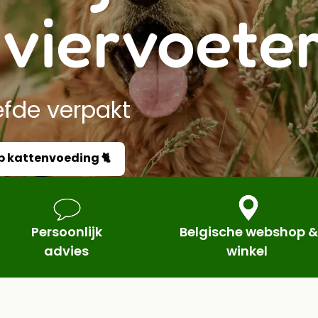
viervoete
efde verpakt
p kattenvoeding 🐈
Persoonlijk
Belgische webshop &
advies
winkel
​