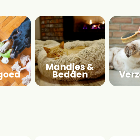
Mandjes &
goed
Bedden
Verz