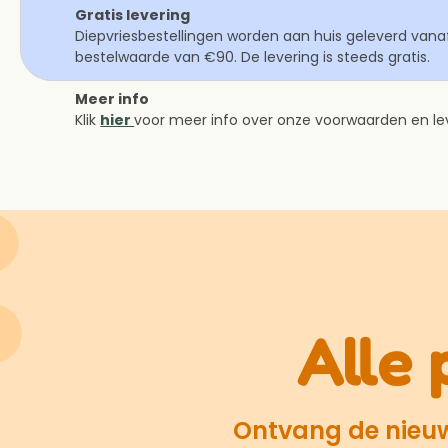
Gratis levering
Diepvriesbestellingen worden aan huis geleverd van
bestelwaarde van €90. De levering is steeds gratis.
Meer info
Klik
hier
voor meer info over onze voorwaarden en lev
Alle 
Ontvang de nieuws