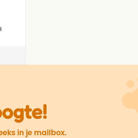
q
oogte!
eks in je mailbox.