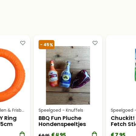
Speelgoed - Ballen & Frisbees
Speelgoed - Ballen & Frisbees
ir Fetch
Chuckit! - Air Fetch
Chuckit! 
Ball 2Pack M
Launche
€ 9.50
Vanaf € 10