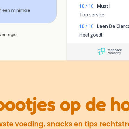
10
/
10
Musti
af een minimale
Top service
10
/
10
Leen De Clerc
Heel goed!
er regio.
pootjes op de h
te voeding, snacks en tips rechtstre