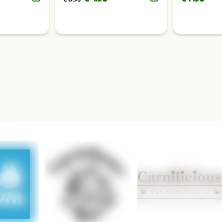
Maten:
S
/